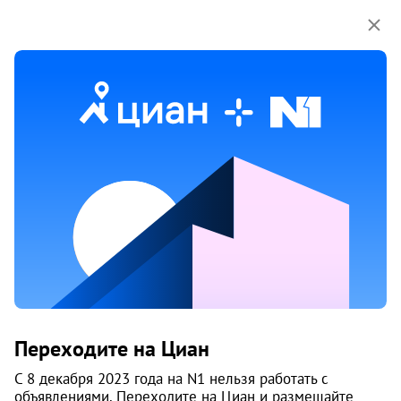
Мы используем куки-файлы.
Соглашение об
использовании
Продажа квартир на улице
Промышленная в Новосибирске
49 объяв.
1
/
2
0
Переходите на Циан
С 8 декабря 2023 года на N1 нельзя работать с
объявлениями. Переходите на Циан и размещайте