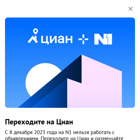
Мы используем куки-файлы.
Соглашение об
использовании
Аренда квартир рядом с метро
Октябрьская
458 объяв.
1
/
2
3
Переходите на Циан
С 8 декабря 2023 года на N1 нельзя работать с
объявлениями. Переходите на Циан и размещайте