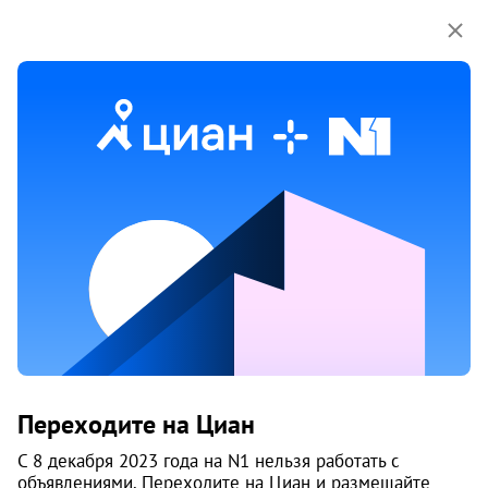
Мы используем куки-файлы.
Соглашение об
использовании
Продажа трехкомнатных квартир
в Дзержинском районе районе
в Новосибирске
777 объяв.
1
/
3
7
Переходите на Циан
С 8 декабря 2023 года на N1 нельзя работать с
объявлениями. Переходите на Циан и размещайте