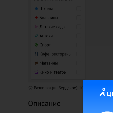
Школы
Больницы
Детские сады
Аптеки
Спорт
Кафе, рестораны
Магазины
Кино и театры
Развилка (ш. Бердское)
10 мин
Описание