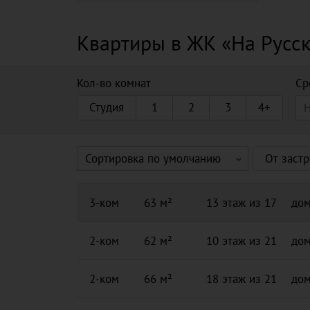
Квартиры в ЖК «На Русс
Кол-во комнат
Ср
Студия
1
2
3
4+
Сортировка по умолчанию
От заст
3-ком
63 м²
13 этаж из 17
дом
2-ком
62 м²
10 этаж из 21
дом
2-ком
66 м²
18 этаж из 21
дом