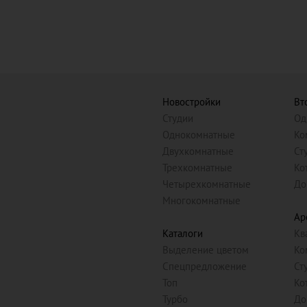
Новостройки
Вт
Студии
Од
Однокомнатные
Ко
Двухкомнатные
Ст
Трехкомнатные
Ко
Четырехкомнатные
До
Многокомнатные
Ар
Каталоги
Кв
Выделение цветом
Ко
Спецпредложение
Ст
Топ
Ко
Турбо
До