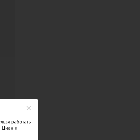
льзя работать
а Циан и