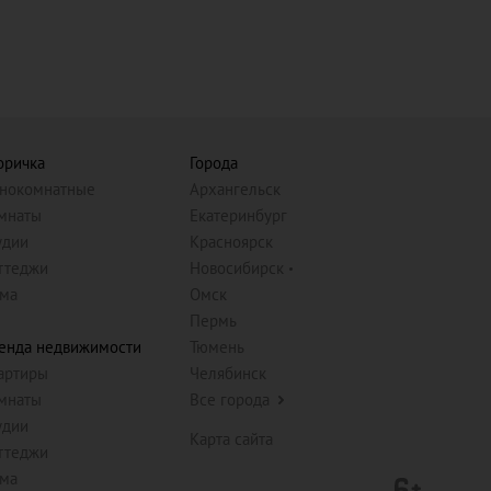
оричка
Города
нокомнатные
Архангельск
мнаты
Екатеринбург
удии
Красноярск
ттеджи
Новосибирск
ма
Омск
Пермь
енда недвижимости
Тюмень
артиры
Челябинск
мнаты
Все города
удии
Карта сайта
ттеджи
ма