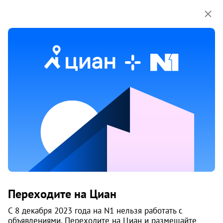
Мы используем куки-файлы.
Соглашение об
использовании
1 / 4
Дом на ул. Фрунзе, 20
Переходите на Циан
Маршала Покрышкина, 10 минут
С 8 декабря 2023 года на N1 нельзя работать с
Центральный район
, Центр
объявлениями. Переходите на Циан и размещайте