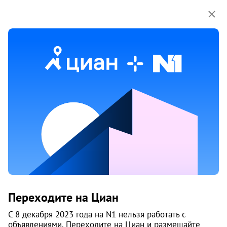
Мы используем куки-файлы.
Соглашение об
использовании
Продажа квартир рядом с метро
Площадь Ленина
626 объяв.
1
/
2
6
Переходите на Циан
С 8 декабря 2023 года на N1 нельзя работать с
объявлениями. Переходите на Циан и размещайте