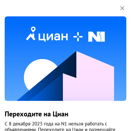
Мы используем куки-файлы.
Соглашение об
использовании
Продажа домов, коттеджей
в Калининском районе районе
в Новосибирске
72 объяв.
1
/
3
6
Переходите на Циан
С 8 декабря 2023 года на N1 нельзя работать с
объявлениями. Переходите на Циан и размещайте