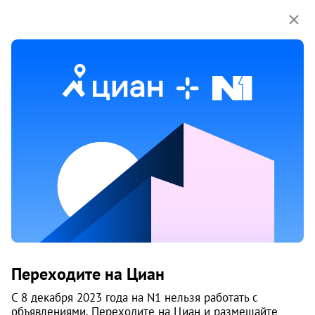
Мы используем куки-файлы.
Соглашение об
использовании
Жилой дом «Ермак»
Переходите на Циан
Калининский район
, Пашино пос.
С 8 декабря 2023 года на N1 нельзя работать с
Новосибирск
объявлениями. Переходите на Циан и размещайте