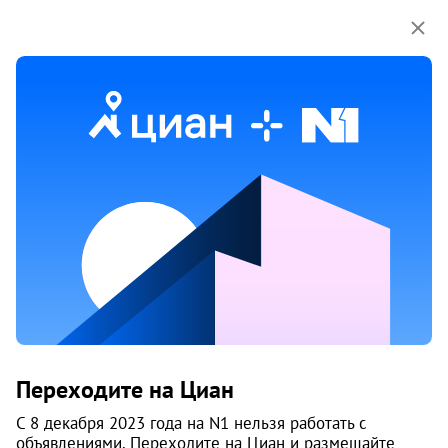
Мы используем куки-файлы.
Соглашение об
использовании
Высота
Новосибирск
Срок сдачи
IV-2023 г.
Построено домов
1 из 2
Класс
комфорт
Материал
кирпич - монолит
Цены на квартиры
2
215 027
/м
От застройщика
Все
Переходите на Циан
2
1-к студии от 25 м
С 8 декабря 2023 года на N1 нельзя работать с
1
5 349 999
объявлениями. Переходите на Циан и размещайте