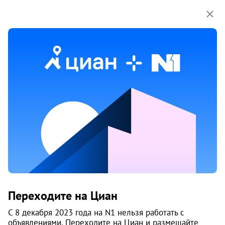
Мы используем куки-файлы.
Соглашение об
использовании
1 / 10
Жилой комплекс «Созвездие»
Переходите на Циан
Берёзовая Роща, 5 минут
С 8 декабря 2023 года на N1 нельзя работать с
Дзержинский район
, Закаменский
объявлениями. Переходите на Циан и размещайте