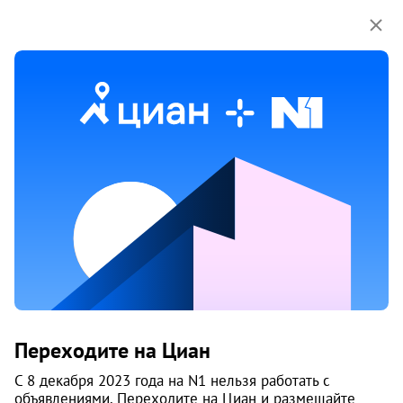
Мы используем куки-файлы.
Соглашение об
использовании
1 / 8
Жилой комплекс «Родонит»
Переходите на Циан
Площадь Ленина, 12 минут
С 8 декабря 2023 года на N1 нельзя работать с
Центральный район
объявлениями. Переходите на Циан и размещайте