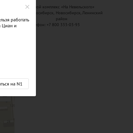
Жилой комплекс
«На Невельского»
Новосибирск
,
Новосибирск, Ленинский
район
льзя работать
Телефон:
+7 800 333-03-93
а Циан и
аться на N1