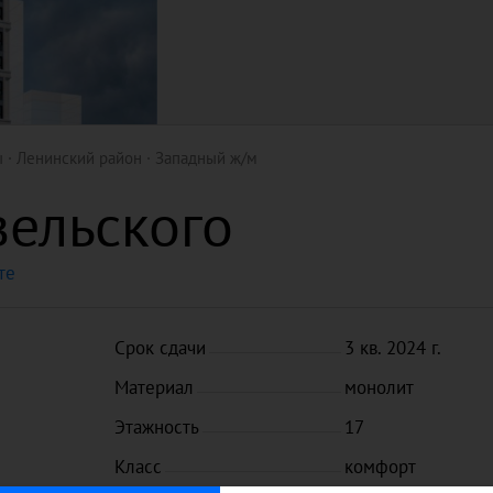
ы
Ленинский район
Западный ж/м
вельского
те
Срок сдачи
3 кв. 2024 г.
Материал
монолит
Этажность
17
Класс
комфорт