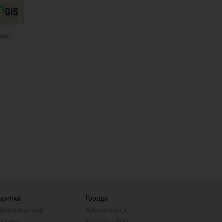
мин
оричка
Города
нокомнатные
Архангельск
мнаты
Екатеринбург