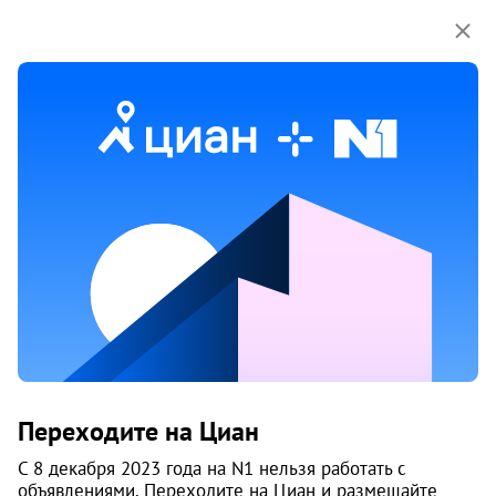
Мы используем куки-файлы.
Соглашение об
использовании
1 / 10
Жилой комплекс «Гагаринский»
Переходите на Циан
Гагаринская, 10 минут
С 8 декабря 2023 года на N1 нельзя работать с
Заельцовский район
, Кропоткинский ж/м
объявлениями. Переходите на Циан и размещайте