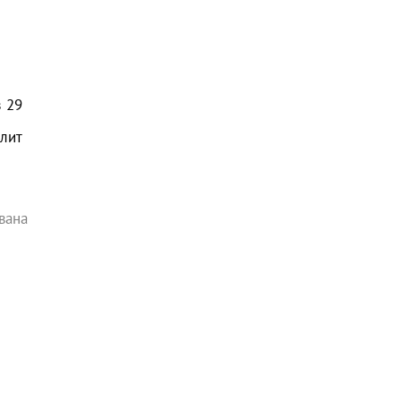
з
29
олит
вана