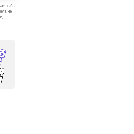
ьих-либо
ета, не
е,