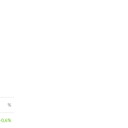
%
−
0,6
%