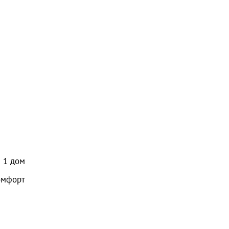
1
дом
омфорт