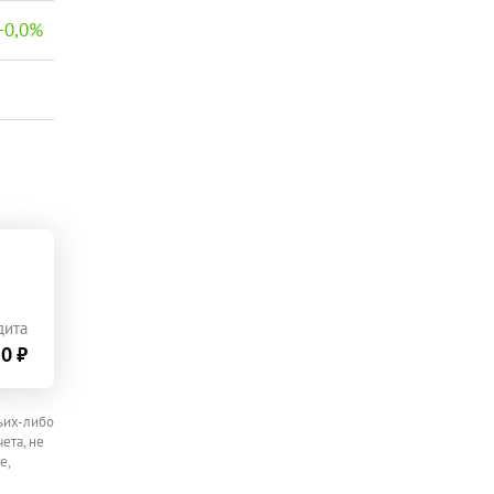
−
0,0
%
дита
0 ₽
ьих-либо
ета, не
е,