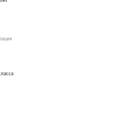
олит
рация
класса