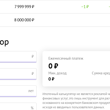
7 999 999
−
1
8 000 000
тор
₽
Ежемесячный платеж
0 ₽
Мин. доход
Сумма кре
₽
0 ₽
лет
Ипотечный калькулятор не является рекламой ч
финансовых услуг, это лишь инструмент для расч
основанного на конкретном банковском продукт
исходя из вводимых пользователем данных.
%