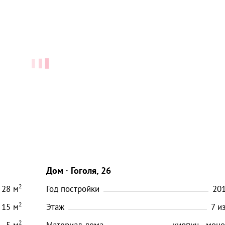
Дом
Гоголя, 26
2
28
м
Год постройки
20
2
15
м
Этаж
7
и
2