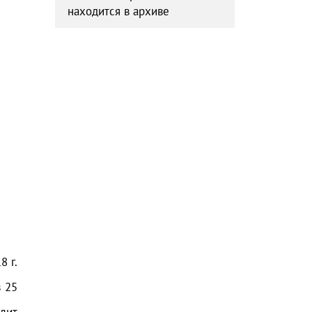
находится в архиве
18
г.
з
25