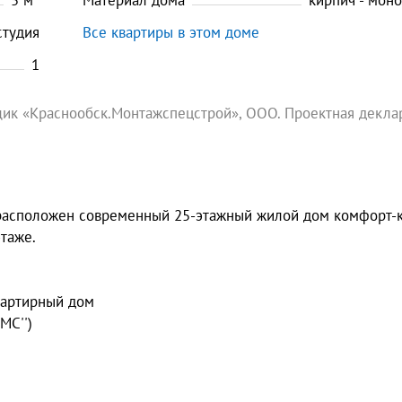
5
м
Материал дома
кирпич - мон
студия
Все квартиры в этом доме
1
ик «Краснообск.Монтажспецстрой», ООО. Проектная декла
е расположен современный 25-этажный жилой дом комфорт-
таже.
вартирный дом
МС'')