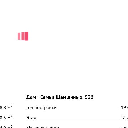
Дом
Семьи Шамшиных, 53б
2
8,8
м
Год постройки
19
2
8,5
м
Этаж
2
2