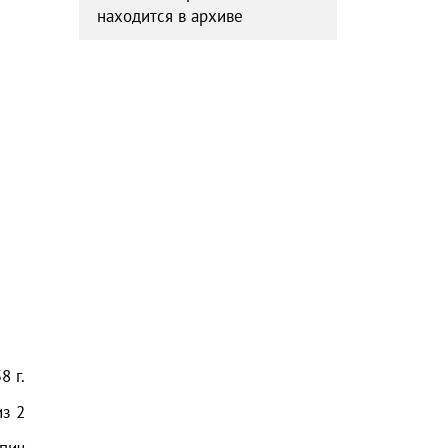
находится в архиве
58
г.
из
2