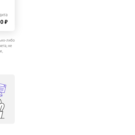
дита
0 ₽
ьих-либо
ета, не
е,