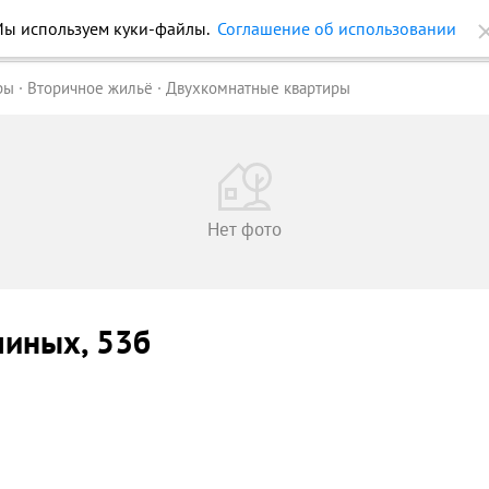
ы используем куки-файлы.
Соглашение об использовании
ройки
Журнал
Еще
ры
Вторичное жильё
Двухкомнатные квартиры
Нет фото
шиных
, 53б