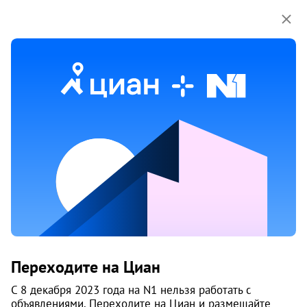
1 / 6
10 июня
Обн. 28 июля
64
Продам 3-к, Кропоткина, 130/3
Переходите на Циан
Калининский район, Плехановский ж/м
Новосибирск
С 8 декабря 2023 года на N1 нельзя работать с
объявлениями. Переходите на Циан и размещайте