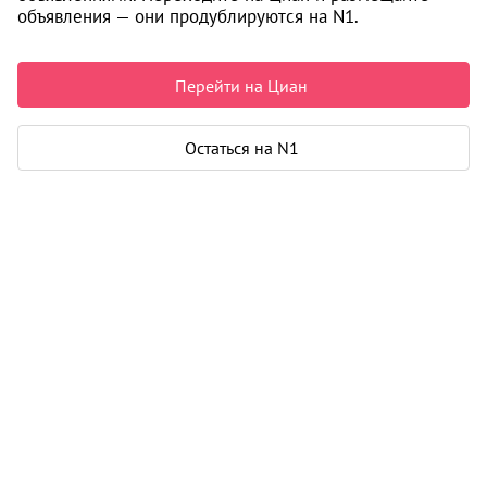
объявления — они продублируются на N1.
34 000 ₽ в месяц
Перейти на Циан
Квартира
Остаться на N1
Общая площадь
37 м²
Площадь кухни
9 м²
Дом
Год постройки
2023
Этаж
9 из 17
Материал дома
кирпич
Карта
Панорама