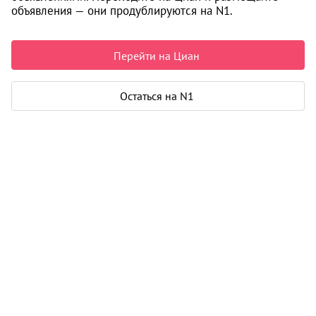
объявления — они продублируются на N1.
32 000 ₽ в месяц
Перейти на Циан
Квартира
Остаться на N1
Общая площадь
42 м²
Дом
Год постройки
2016
Этаж
6 из 20
Материал дома
кирпич - монолит
Карта
Панорама