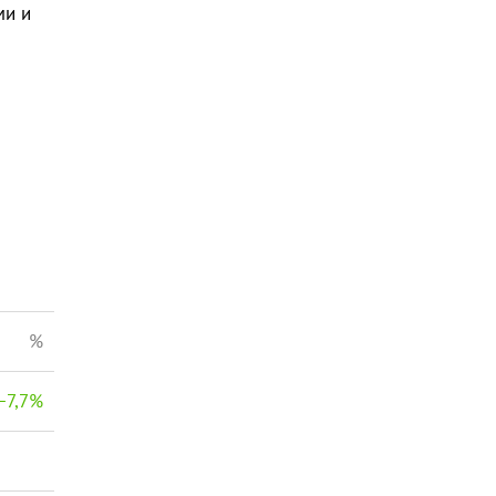
ми и
%
−
7,7
%