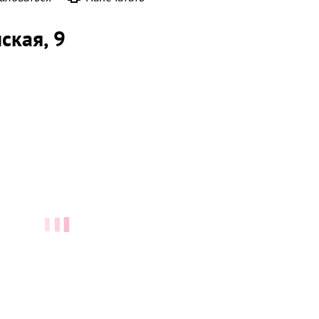
нская
, 9