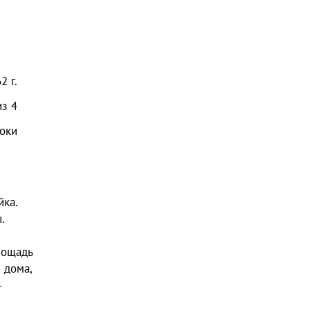
62
г.
из
4
оки
йка.
.
лощадь
 дома,
-