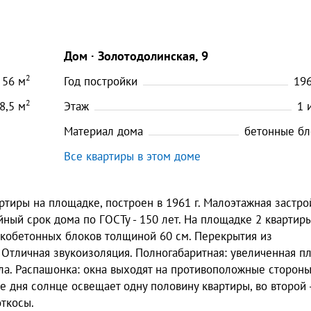
Дом
Золотодолинская, 9
2
56
м
Год постройки
19
2
8,5
м
Этаж
1
Материал дома
бетонные бл
Все квартиры в этом доме
тиры на площадке, построен в 1961 г. Малоэтажная застро
йный срок дома по ГОСТу - 150 лет. На площадке 2 квартиры
кобетонных блоков толщиной 60 см. Перекрытия из
Отличная звукоизоляция. Полногабаритная: увеличенная п
ола. Распашонка: окна выходят на противоположные стороны
е дня солнце освещает одну половину квартиры, во второй 
откосы.