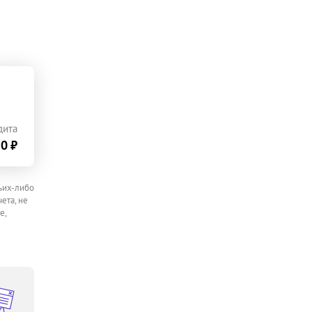
дита
0 ₽
ьих-либо
ета, не
е,