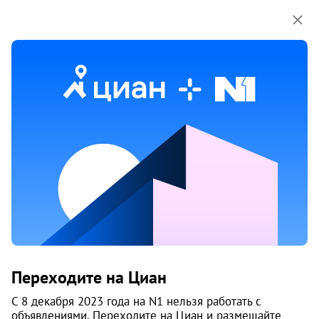
Мы используем куки-файлы.
Соглашение об
использовании
2 июня
Обн. 2 июня
33
Продам 2-к, Арбузова, 5
Переходите на Циан
Советский район, Нижняя зона Академгородка
Новосибирск
С 8 декабря 2023 года на N1 нельзя работать с
объявлениями. Переходите на Циан и размещайте