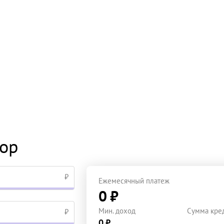
тор
₽
Ежемесячный платеж
0 ₽
Мин. доход
Сумма кре
₽
0 ₽