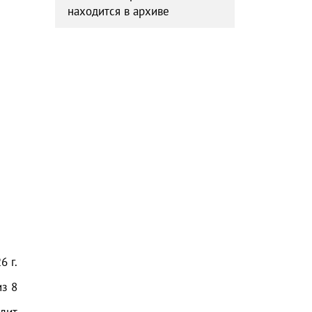
находится в архиве
6 г.
из
8