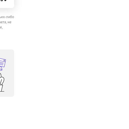
ьих-либо
ета, не
е,