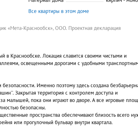
Материал дома
кирпич - мон
Все квартиры в этом доме
ик «Мета-Краснообск», ООО. Проектная декларация
ный в Краснообске. Локация славится своими чистыми и
аллеями, освещенными дорогами с удобными транспортны
и безопасности. Именно поэтому здесь создана безбарьерн
ашин''. Закрытая территория с контролем доступа и
а малышей, пока они играют во дворе. А все игровые пло
лностью безопасны.
бщественные пространства обеспечивают близость всего ну
ейня или прогулочный бульвар внутри квартала.