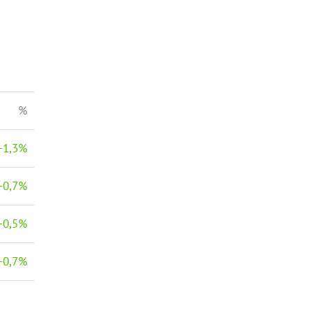
%
−
1,3
%
−
0,7
%
−
0,5
%
−
0,7
%