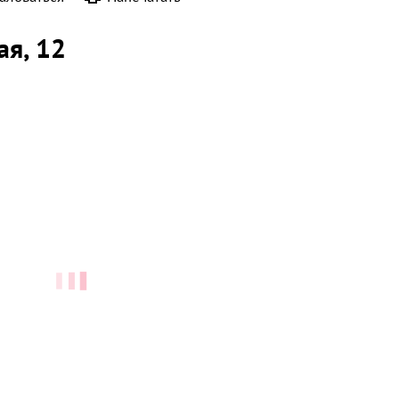
ая
, 12