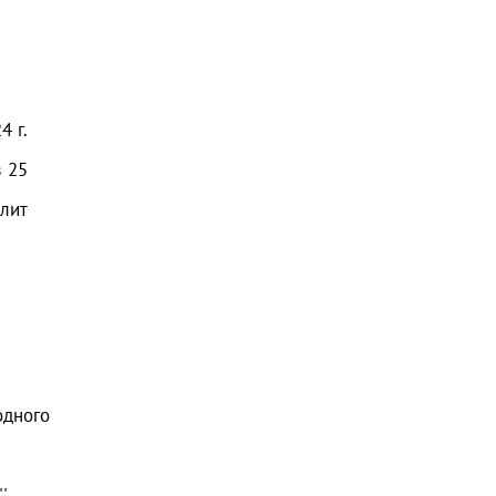
24
г.
з
25
олит
одного
',