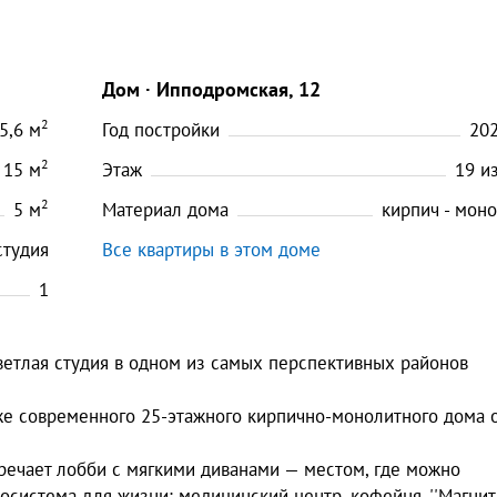
Дом
Ипподромская, 12
2
5,6
м
Год постройки
20
2
15
м
Этаж
19
и
2
5
м
Материал дома
кирпич - мон
студия
Все квартиры в этом доме
1
светлая студия в одном из самых перспективных районов
же современного 25-этажного кирпично-монолитного дома 
тречает лобби с мягкими диванами — местом, где можно
осистема для жизни: медицинский центр, кофейня, ''Магнит'