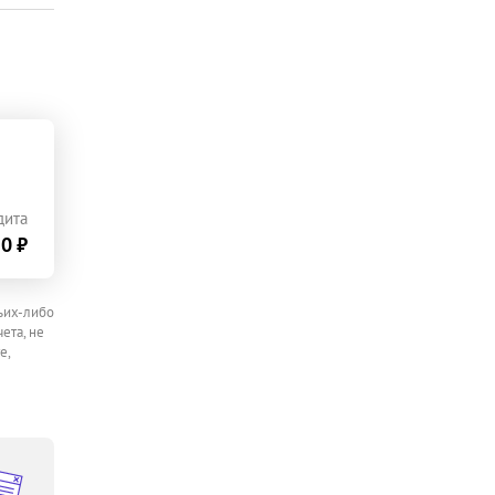
дита
0 ₽
ьих-либо
ета, не
е,