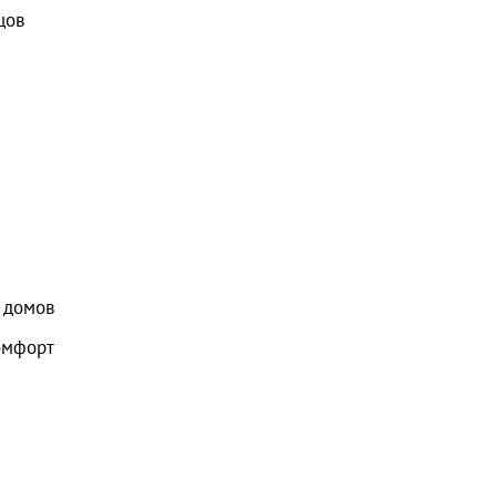
цов
домов
омфорт