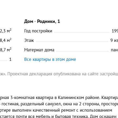
Дом
Родники, 1
2
2,3
м
Год постройки
19
2
8,4
м
Этаж
9
и
2
8,7
м
Материал дома
пан
1
Все квартиры в этом доме
ж». Проектная декларация опубликована на сайте застрой
орная 3-комнатная квартира в Калининском районе. Квартир
 гостиная, раздельный санузел, окна на 2 стороны, простор
артире выполнен качественный ремонт с использованием
тается почти вся мебель и бытовая техника. Дом оснащен