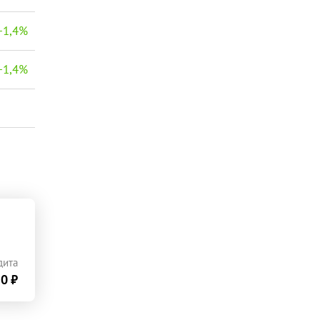
−
1,4
%
−
1,4
%
дита
0 ₽