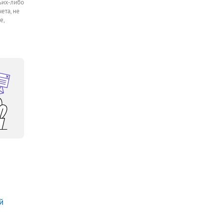
ьих-либо
ета, не
е,
й