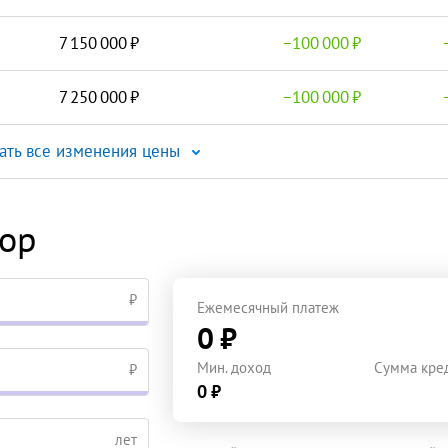
7 150 000
−
100 000
7 250 000
−
100 000
ать все изменения цены
тор
₽
Ежемесячный платеж
0 ₽
Мин. доход
Сумма кре
₽
0 ₽
лет