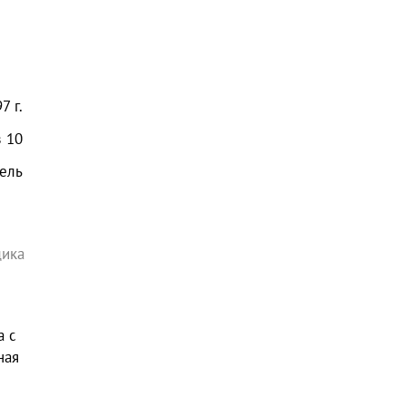
97
г.
з
10
ель
щика
а с
ная