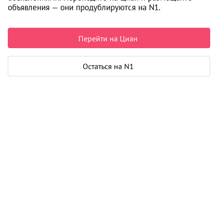
объявления — они продублируются на N1.
9 265 000 ₽
159 247 ₽ за м²
Чистая продажа
Перейти на Циан
Рассчитать ипотеку
Остаться на N1
Квартира
Общая площадь
58 м²
Тип собственности
свидетельство о праве собственности
Дом
Срок сдачи
3 кв. 2026
Этаж
5 из 8
Материал дома
кирпич - монолит
Застройщик - Специализированный застройщик