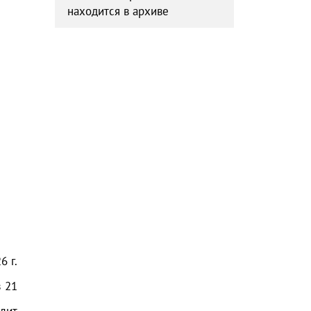
находится в архиве
6 г.
з
21