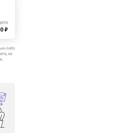
дита
0 ₽
ьих-либо
ета, не
е,