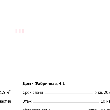
Дом
Фабричная, 4.1
2
1,5
м
Срок сдачи
3 кв. 202
частия
Этаж
10
и