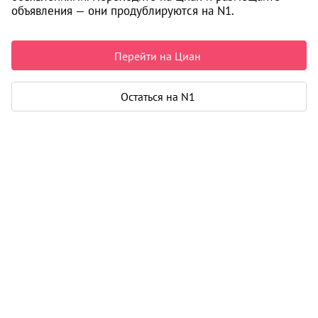
объявления — они продублируются на N1.
60 000 ₽ в месяц
Перейти на Циан
Квартира
Остаться на N1
Общая площадь
80 м²
Жилая площадь
47 м²
Площадь кухни
20 м²
Лоджия
2
Дом
Год постройки
2023
Этаж
15 из 16
Материал дома
кирпич - монолит
Карта
Панорама