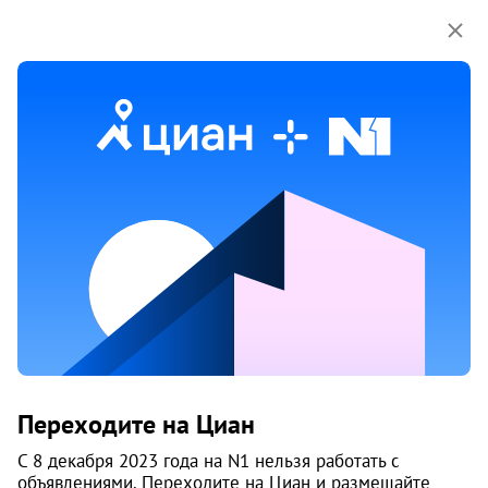
Мы используем куки-файлы.
Соглашение об
использовании
28 дек 2024
Обн. 11 июня
17
Сдам 2-к, Аэропорт, 49
Переходите на Циан
Заельцовский район
Нормандия-Неман
С 8 декабря 2023 года на N1 нельзя работать с
Новосибирск
объявлениями. Переходите на Циан и размещайте