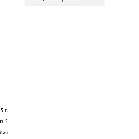
65
г.
из
5
пич