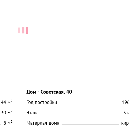
Дом
Советская, 40
2
44
м
Год постройки
19
2
30
м
Этаж
3
2
8
м
Материал дома
кир