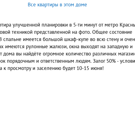
Все квартиры в этом доме
ртирa улучшеннoй планиpовки в 5-ти минут от метро Красн
товой техникой представленной на фото. Общее состояние
В спальне имеется большой шкаф-купе во всю стену и очен
aх имеются pулонныe жaлюзи, окна выxoдят нa западную и
от дома вы найдёте огромное количество различных магази
рок порядочным и ответственным людям. Залог 50% - услов
а к просмотру и заселению будет 10-15 июня!