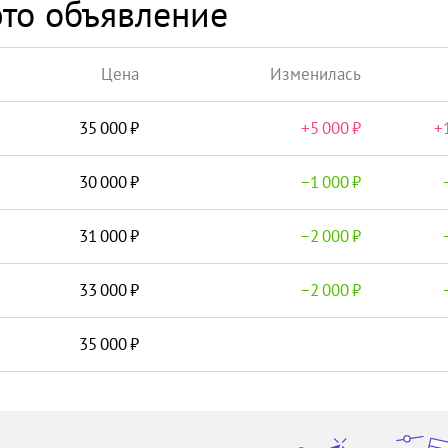
то объявление
Цена
Изменилась
35 000
+
5 000
+
30 000
−
1 000
31 000
−
2 000
33 000
−
2 000
35 000