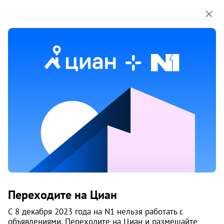
Мы используем куки-файлы.
Соглашение об
использовании
Аренда многокомнатных квартир
в Заельцовском районе районе
в Новосибирске
1 объяв.
1
/
3
2
Переходите на Циан
С 8 декабря 2023 года на N1 нельзя работать с
объявлениями. Переходите на Циан и размещайте