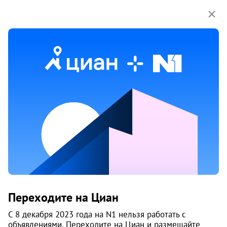
Мы используем куки-файлы.
Соглашение об
использовании
Аренда квартир в Новосибирске
124 объяв.
1
/
1
1
Переходите на Циан
С 8 декабря 2023 года на N1 нельзя работать с
объявлениями. Переходите на Циан и размещайте